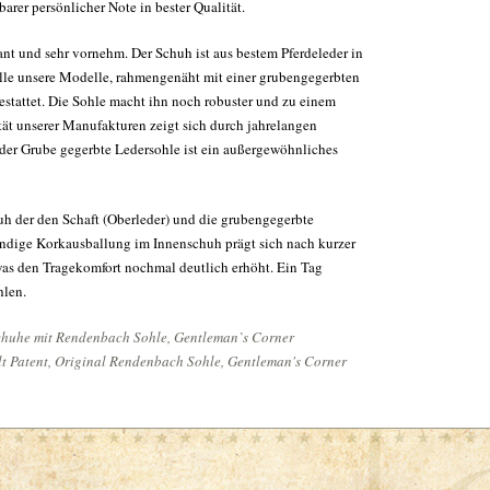
arer persönlicher Note in bester Qualität.
nt und sehr vornehm. Der Schuh ist aus bestem Pferdeleder in
 alle unsere Modelle, rahmengenäht mit einer grubengegerbten
tattet. Die Sohle macht ihn noch robuster und zu einem
tät unserer Manufakturen zeigt sich durch jahrelangen
 der Grube gegerbte Ledersohle ist ein außergewöhnliches
h der den Schaft (Oberleder) und die grubengegerbte
ndige Korkausballung im Innenschuh prägt sich nach kurzer
 was den Tragekomfort nochmal deutlich erhöht. Ein Tag
hlen.
huhe mit Rendenbach Sohle, Gentleman`s Corner
 Patent, Original Rendenbach Sohle, Gentleman's Corner