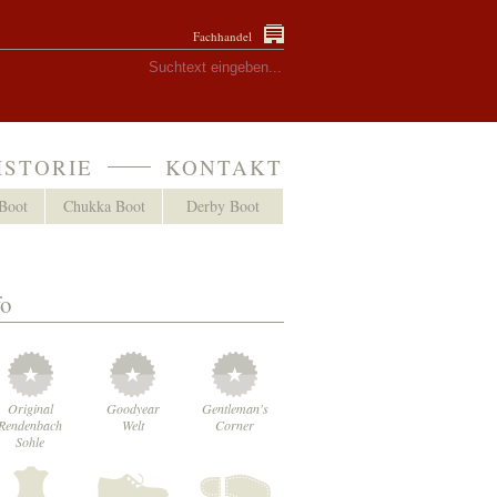
Fachhandel
ISTORIE
KONTAKT
Boot
Chukka Boot
Derby Boot
fo
Original
Goodyear
Gentleman's
Rendenbach
Welt
Corner
Sohle