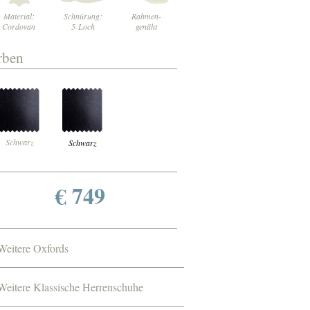
Material:
Schnürung:
Rahmen-
Cordovan
5-Loch
genäht
rben
Schwarz
Schwarz
€ 749
Weitere Oxfords
Weitere Klassische Herrenschuhe