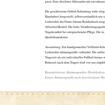
passt. Eine absoluter Allrounder mit unverkennb
Die geschlossene Oxford-Schnürung wirkt elega
Handarbeit hergestellt, selbstverständlich wie
Ledersohle der Firma Johann Rendenbach ausges
Allwetter-Modell. Die hohe Verarbeitungsquali
Tragekomfort bei entsprechender Pflege. Die in
Qualitätsmerkmal.
Ausstattung: Ein handgemachter Vollleder-Schu
Ledersohle rahmengenäht verbindet. Die aufwe
Tragezeit als ein individuelles Fußbett heraus
Ruhezeit nach dem Tragen wird von uns empfo
Besonderheiten:
Rahmengenähte Pferdeledersc
Extras: Rahmengenäht nach dem Goodyear Welt