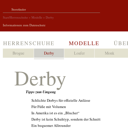
Storefinder
Start/Herrenschuhe
»
Modelle
»
Derby
Informationen zum Datenschutz
HERRENSCHUHE
MODELLE
ÜBE
Klassisch
Brogue
Extravagant
Derby
Boots/Stiefel
Loafer
Casual
Monk
Derby
Tipps zum Umgang
Schlichte Derbys für offizielle Anlässe
Für Füße mit Volumen
In Amerika ist es ein „Blucher“
Derby ist kein Schuhtyp, sondern der Schnitt
Ein bequemer Allrounder