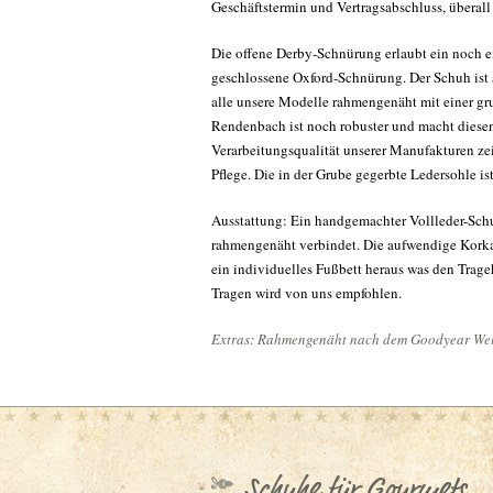
Geschäftstermin und Vertragsabschluss, überall
Die offene Derby-Schnürung erlaubt ein noch ein
geschlossene Oxford-Schnürung. Der Schuh ist a
alle unsere Modelle rahmengenäht mit einer gr
Rendenbach ist noch robuster und macht diese
Verarbeitungsqualität unserer Manufakturen zei
Pflege. Die in der Grube gegerbte Ledersohle i
Ausstattung: Ein handgemachter Vollleder-Sch
rahmengenäht verbindet. Die aufwendige Korkau
ein individuelles Fußbett heraus was den Trag
Tragen wird von uns empfohlen.
Extras: Rahmengenäht nach dem Goodyear Welt
Schuhe für Gourmets