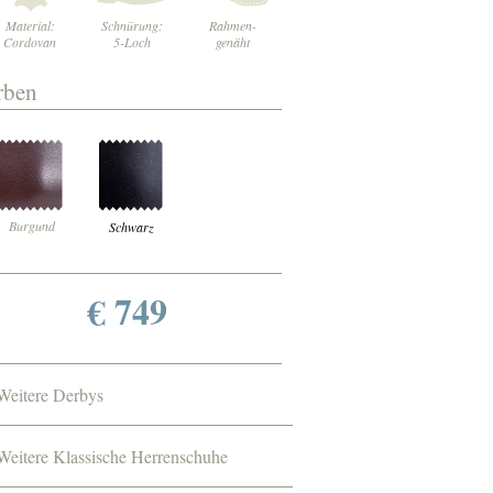
Material:
Schnürung:
Rahmen-
Cordovan
5-Loch
genäht
rben
Burgund
Schwarz
€ 749
Weitere Derbys
Weitere Klassische Herrenschuhe