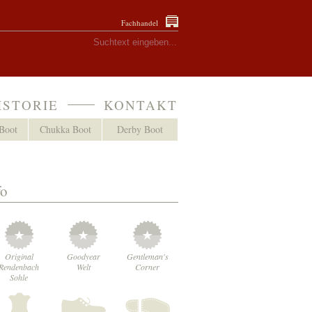
Fachhandel
ISTORIE
KONTAKT
Boot
Chukka Boot
Derby Boot
fo
Original
Goodyear
Gentleman's
Rendenbach
Welt
Corner
Sohle