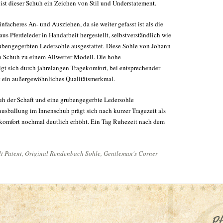
 ist dieser Schuh ein Zeichen von Stil und Understatement.
facheres An- und Ausziehen, da sie weiter gefasst ist als die
us Pferdeleder in Handarbeit hergestellt, selbstverständlich wie
ubengegerbten Ledersohle ausgestattet. Diese Sohle von Johann
n Schuh zu einem Allwetter-Modell. Die hohe
gt sich durch jahrelangen Tragekomfort, bei entsprechender
st ein außergewöhnliches Qualitätsmerkmal.
uh der Schaft und eine grubengegerbte Ledersohle
sballung im Innenschuh prägt sich nach kurzer Tragezeit als
ekomfort nochmal deutlich erhöht. Ein Tag Ruhezeit nach dem
 Patent, Original Rendenbach Sohle, Gentleman's Corner
Pf