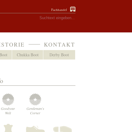
Fachhandel
ISTORIE
KONTAKT
Boot
Chukka Boot
Derby Boot
fo
Goodyear
Gentleman's
Welt
Corner