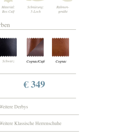
Material:
Schnürung:
Rahmen-
Box Calf
5-Loch
genäht
rben
Schwarz
Cognac/Café
Cognac
€ 349
Weitere Derbys
Weitere Klassische Herrenschuhe