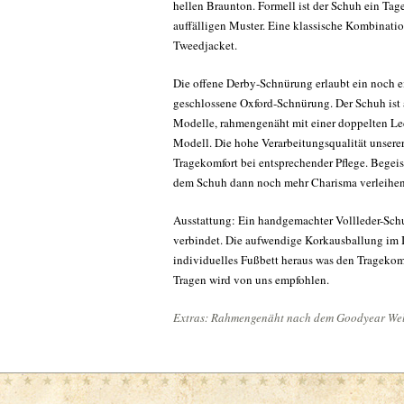
hellen Braunton. Formell ist der Schuh ein Tage
auffälligen Muster. Eine klassische Kombinatio
Tweedjacket.
Die offene Derby-Schnürung erlaubt ein noch ein
geschlossene Oxford-Schnürung. Der Schuh ist au
Modelle, rahmengenäht mit einer doppelten Led
Modell. Die hohe Verarbeitungsqualität unsere
Tragekomfort bei entsprechender Pflege. Begeis
dem Schuh dann noch mehr Charisma verleihen
Ausstattung: Ein handgemachter Vollleder-Sch
verbindet. Die aufwendige Korkausballung im I
individuelles Fußbett heraus was den Tragekom
Tragen wird von uns empfohlen.
Extras: Rahmengenäht nach dem Goodyear Welt